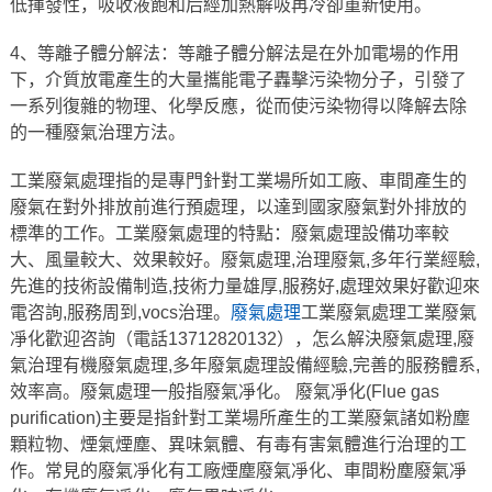
低揮發性，吸收液飽和后經加熱解吸再冷卻重新使用。
4、等離子體分解法：等離子體分解法是在外加電場的作用
下，介質放電產生的大量攜能電子轟擊污染物分子，引發了
一系列復雜的物理、化學反應，從而使污染物得以降解去除
的一種廢氣治理方法。
工業廢氣處理指的是專門針對工業場所如工廠、車間產生的
廢氣在對外排放前進行預處理，以達到國家廢氣對外排放的
標準的工作。工業廢氣處理的特點：廢氣處理設備功率較
大、風量較大、效果較好。廢氣處理,治理廢氣,多年行業經驗,
先進的技術設備制造,技術力量雄厚,服務好,處理效果好歡迎來
電咨詢,服務周到,vocs治理。
廢氣處理
工業廢氣處理工業廢氣
凈化歡迎咨詢（電話13712820132），怎么解決廢氣處理,廢
氣治理有機廢氣處理,多年廢氣處理設備經驗,完善的服務體系,
效率高。廢氣處理一般指廢氣凈化。 廢氣凈化(Flue gas
purification)主要是指針對工業場所產生的工業廢氣諸如粉塵
顆粒物、煙氣煙塵、異味氣體、有毒有害氣體進行治理的工
作。常見的廢氣凈化有工廠煙塵廢氣凈化、車間粉塵廢氣凈