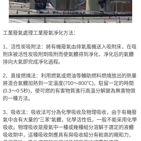
工業廢氣處理工業廢氣凈化方法：
1、活性炭吸附法：將有機廢氣由排氣風機送入吸附床，在吸
附床被活性炭吸附劑吸附而使氣體得到凈化，凈化后的氣體
排向大氣即完成凈化過程。
2、直接燃燒法：利用燃氣或燃油等輔助燃料燃燒放出的熱量
將混合氣體加熱到一定溫度(700～800℃)，駐留一定的時間
(0.3～0.5秒)，使可燃的有害物質進行高溫分解變為無害物質
的一種方法。
3、吸收法：吸收法可分為化學吸收及物理吸收，由于有機廢
氣中含有大量的“三苯”氣體，化學活性低，一般不能采用化學
吸收。物理吸收是廢氣中一種或幾種組分溶解于選定的液體
吸收劑中，這種吸收劑應具有與吸收組分有較高的親和力，