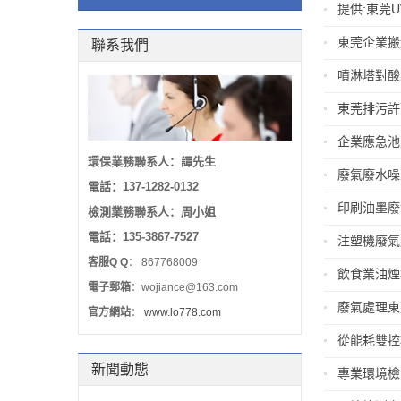
提供:東莞
東莞企業搬
聯系我們
噴淋塔對酸
東莞排污許
企業應急池
環保業務聯系人：譚先生
廢氣廢水噪
電話：137-1282-0132
印刷油墨廢
檢測業務聯系人：周小姐
電話：135-3867-7527
注塑機廢氣
客服Q Q
：
867768009
飲食業油煙
電子郵箱
：wojiance@163.com
廢氣處理東
官方網站
：
www.lo778.com
從能耗雙控
新聞動態
專業環境檢