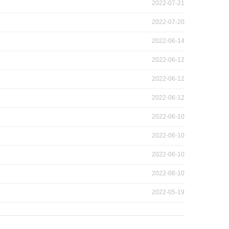
2022-07-21
2022-07-20
2022-06-14
2022-06-12
2022-06-12
2022-06-12
2022-06-10
2022-06-10
2022-06-10
2022-06-10
2022-05-19