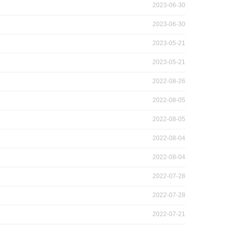
2023-06-30
2023-06-30
2023-05-21
2023-05-21
2022-08-26
2022-08-05
2022-08-05
2022-08-04
2022-08-04
2022-07-28
2022-07-28
2022-07-21