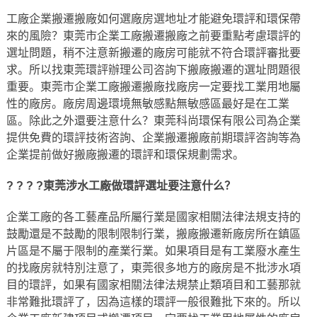
工廠企業搬遷搬廠如何選廠房選地址才能避免環評和環保帶
來的風險？東莞市企業工廠搬遷搬廠之前要重點考慮環評的
選址問題，稍不注意新搬遷的廠房可能就不符合環評審批要
求。所以找
東莞環評辦理公司
咨詢下搬廠搬遷的選址問題很
重要。東莞市企業工廠搬遷搬廠找廠房一定要找工業用地屬
性的廠房。廠房周邊環境無敏感點無敏感區最好是在工業
區。除此之外還要注意什么？
東莞科尚環保有限公司
為企業
提供免費的環評技術咨詢、企業搬遷搬廠前期環評咨詢等為
企業提前做好搬廠搬遷的環評和環保規劃需求。
? ? ? ?東莞涉水工廠做環評
選址
要注意什么？
企業工廠的各工藝產品所屬行業是國家相關法律法規支持的
鼓勵還是不鼓勵的限制限制行業，搬廠搬遷新廠房所在鎮區
片區是不屬于限制的產業行業。如果項目是有工業廢水產生
的找廠房就特別注意了，東莞很多地方的廠房是不批涉水項
目的環評，如果有國家相關法律法規禁止類項目和工藝那就
非常難批環評了，因為這樣的環評一般很難批下來的。所以