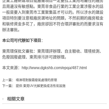
企業工廠新建項目或搬遷項目一定要找工業用地屬性的廠房
且周邊沒有敏感點。東莞非食品行業的工業企業涉廢水的話
一般是要入到東莞市工業聚集區才可以的。所以涉水的建設
項目特別要注意租廠房選地址的問題，不然前期的廠房租金
和裝修資金多花了，廠房卻因不符合環評審批的而要求沒有
辦法審批。
本公司可代辦如下項目
：
東莞環保批文審批：
東莞環評辦理
、自主驗收、環境檢測、
危廢固廢處理
、
東莞排污許可證辦理
。
本文來源：
http://www.dgkshb.com/epqa/487.html
上一篇：
噴淋塔對酸霧廢氣處理的原理
下一篇：
提供:東莞UV光解更換成活性炭設施
相關文章