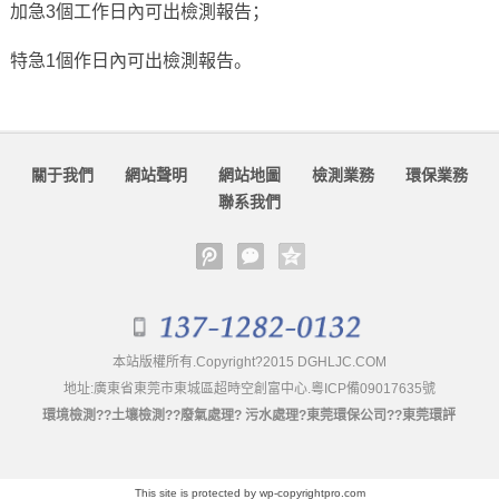
加急3個工作日內可出檢測報告；
特急1個作日內可出檢測報告。
關于我們
網站聲明
網站地圖
檢測業務
環保業務
聯系我們
本站版權所有.Copyright?2015
DGHLJC.COM
地址:廣東省東莞市東城區超時空創富中心.
粵ICP備09017635號
環境檢測
??
土壤檢測
??
廢氣處理
?
污水處理
?
東莞環保公司?
?
東莞環評
This site is protected by
wp-copyrightpro.com