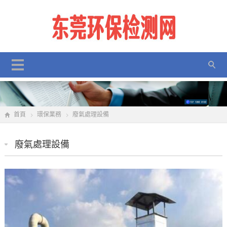
首頁
環保業務
廢氣處理設備
廢氣處理設備