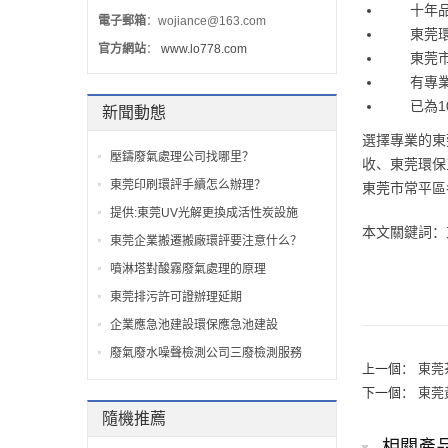
十年品牌
電子郵箱
：wojiance@163.com
東莞環評
官方網站
：
www.lo778.com
東莞市環
有專業、
已為10
新聞動態
選擇專業的東
壓鑄廢氣處理公司找哪里？
收、東莞環保
東莞印刷環評手續怎么辦理？
東莞市常平區
提供:東莞UV光解更換成活性炭設施
本文關鍵詞：
東莞企業搬遷搬廠環評要注意什么？
噴淋塔對酸霧廢氣處理的原理
東莞排污許可證辦理延期
企業應急池建設環保應急池建設
廢氣廢水噪聲檢測公司三廢檢測服務
上一個：
東莞
下一個：
東莞
隨機推薦
相關產