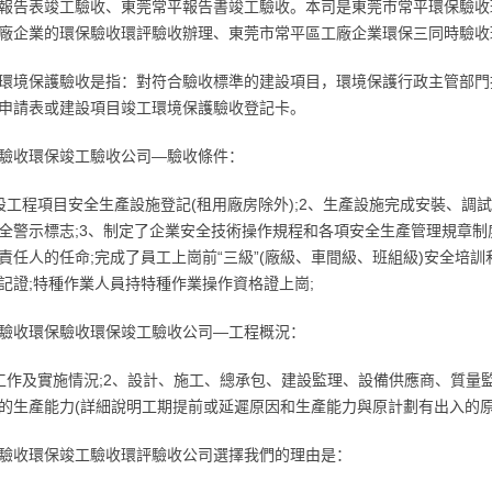
報告表竣工驗收、東莞常平報告書竣工驗收。本司是東莞市常平環保驗收
廠企業的環保驗收環評驗收辦理、東莞市常平區工廠企業環保三同時驗收
環境保護驗收是指：對符合驗收標準的建設項目，環境保護行政主管部門
申請表或建設項目竣工環境保護驗收登記卡。
驗收環保竣工驗收公司—驗收條件：
設工程項目安全生產設施登記(租用廠房除外);2、生產設施完成安裝、調
全警示標志;3、制定了企業安全技術操作規程和各項安全生產管理規章制
責任人的任命;完成了員工上崗前“三級”(廠級、車間級、班組級)安全培
記證;特種作業人員持特種作業操作資格證上崗;
驗收環保驗收環保竣工驗收公司—工程概況：
工作及實施情況;2、設計、施工、總承包、建設監理、設備供應商、質量監
的生產能力(詳細說明工期提前或延遲原因和生產能力與原計劃有出入的
驗收環保竣工驗收環評驗收公司選擇我們的理由是：