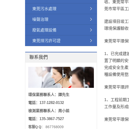
收、東莞常平
東莞污水處理
莞市常平區工
噪聲治理
建設項目竣工
環境保護驗收
廢氣處理設備
東莞排污許可證
東莞常平環保
1、已完成建
聯系我們
置了明顯的安
完成安全生產
種設備使用登
東莞常平環評
環保業務聯系人：譚先生
1、工程前期
電話：137-1282-0132
工作量及形成
檢測業務聯系人：周小姐
電話：135-3867-7527
東莞常平環保
客服Q Q
：
867768009