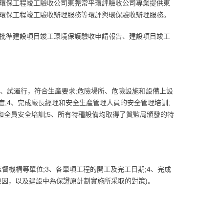
環保工程竣工驗收公司東莞常平環評驗收公司專業提供東
環保工程竣工驗收辦理服務等環評與環保驗收辦理服務。
批準建設項目竣工環境保護驗收申請報告、建設項目竣工
試、試運行，符合生產要求;危險場所、危險設施和設備上設
度;4、完成廠長經理和安全生產管理人員的安全管理培訓;
訓和全員安全培訓;5、所有特種設備均取得了質監局頒發的特
督機構等單位;3、各單項工程的開工及完工日期;4、完成
原因，以及建設中為保證原計劃實施所采取的對策)。