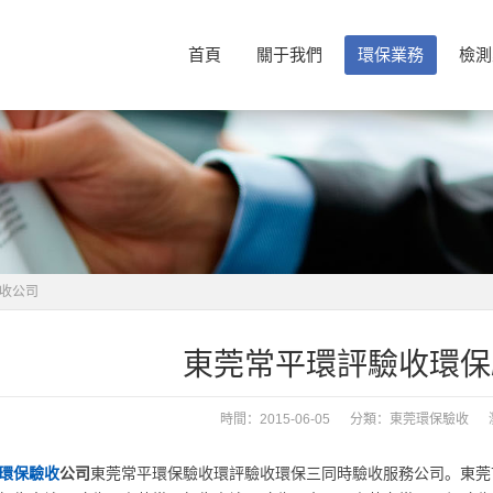
首頁
關于我們
環保業務
檢測
收公司
東莞常平環評驗收環保
時間：2015-06-05 分類：
東莞環保驗收
瀏覽
環保驗收
公司
東莞常平環保驗收環評驗收環保三同時驗收服務公司。東莞