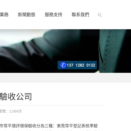
業務
新聞動態
服務支持
聯系我們
驗收公司
：2,069次
市常平環評環保驗收分為三種：東莞常平登記表核準驗