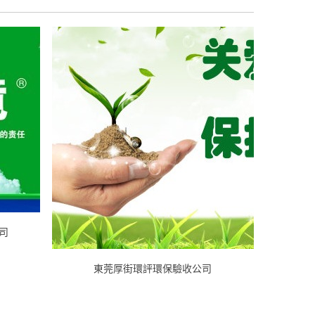
司
東莞厚街環評環保驗收公司