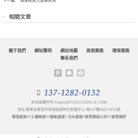
下一篇：
環保投資九成靠民資
相關文章
關于我們
網站聲明
網站地圖
檢測業務
環保業務
聯系我們
本站版權所有.Copyright?2015
DGHLJC.COM
地址:廣東省東莞市東城區超時空創富中心.
粵ICP備09017635號
環境檢測
??
土壤檢測
??
廢氣處理
?
污水處理
?
東莞環保公司?
?
東莞環評