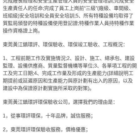
完成廠長經理和安全生產管理人員的安全管理培訓;完成安全
生產責任人的任命;完成了員工上崗前“三級”(廠級、車間級、
班組級)安全培訓和全員安全培訓;5、所有特種設備均取得了
質監局頒發的特種設備使用登記證;特種作業人員持特種作業
操作資格證上崗。
東莞黃江鎮環評、環保驗收、環保竣工驗收、工程概況：
1、工程前期工作及實施情況;2、設計、施工、總承包、建設
監理、設備供應商、質量監督機構等單位;3、各單項工程的開
工及完工日期;4、完成工作量及形成的生產能力(詳細說明工
期提前或延遲原因和生產能力與原計劃有出入的原因，以及
建設中為保證原計劃實施所采取的對策)。
東莞黃江鎮環評環保驗收公司，選擇我們的理由是：
1，從事環評環保，十年品牌，誠信服務；
2，東莞環評環保驗收服務，價格優惠；