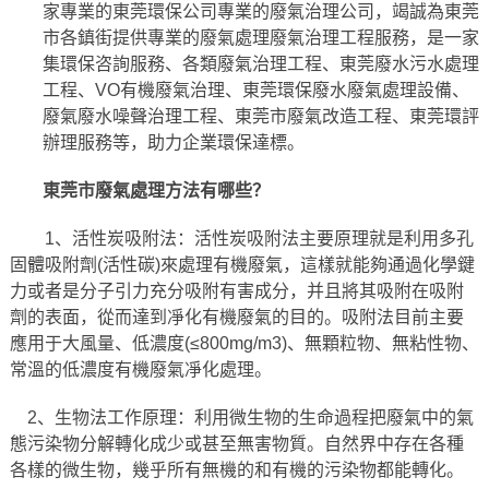
家專業的
東莞環保公司
專業的廢氣治理公司，竭誠為東莞
市各鎮街提供專業的
廢氣處理
廢氣治理工程服務，是一家
集
環保咨詢服務
、各類
廢氣
治理工程、東莞廢水
污水處理
工程
、VO有機廢氣治理、東莞環保
廢水廢氣處理設備
、
廢氣廢水噪聲治理工程、東莞市廢氣改造工程、
東莞環評
辦理
服務等，助力企業環保達標。
東莞市廢氣處理方法有哪些？
1、活性炭吸附法：活性炭吸附法主要原理就是利用多孔
固體吸附劑(活性碳)來處理有機廢氣，這樣就能夠通過化學鍵
力或者是分子引力充分吸附有害成分，并且將其吸附在吸附
劑的表面，從而達到凈化有機廢氣的目的。吸附法目前主要
應用于大風量、低濃度(≤800mg/m3)、無顆粒物、無粘性物、
常溫的低濃度有機廢氣凈化處理。
2、生物法工作原理：利用微生物的生命過程把廢氣中的氣
態污染物分解轉化成少或甚至無害物質。自然界中存在各種
各樣的微生物，幾乎所有無機的和有機的污染物都能轉化。