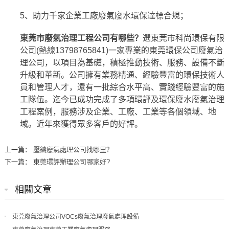
5、助力千家企業工廠廢氣廢水環保達標合規；
東莞市廢氣治理工程公司有哪些？
選
東莞市科尚環保有限
公司
(熱線13798765841)一家專業的
東莞環保公司
廢氣治
理公司，以項目為基礎，積極推動技術、服務、設備不斷
升級和革新。公司擁有業務精通、經驗豐富的環保技術人
員和管理人才，還有一批綜合水平高、實踐經驗豐富的施
工隊伍。迄今已成功完成了多項環評及環保廢水
廢氣治理
工程
案例，服務涉及企業、工廠、工業等各個領域、地
域。近年來獲得眾多客戶的好評。
上一篇：
壓鑄廢氣處理公司找哪里？
下一篇：
東莞環評辦理公司哪家好?
相關文章
東莞廢氣治理公司VOCs廢氣治理廢氣處理設備