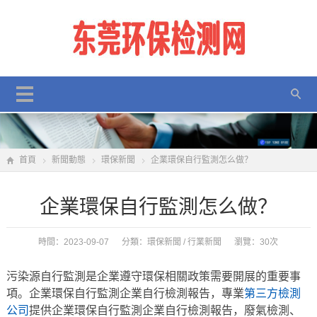
首頁
新聞動態
環保新聞
企業環保自行監測怎么做？
企業環保自行監測怎么做？
時間：2023-09-07 分類：
環保新聞
/
行業新聞
瀏覽：30次
污染源自行監測是企業遵守環保相關政策需要開展的重要事
項。企業環保自行監測企業自行檢測報告，專業
第三方檢測
公司
提供企業環保自行監測企業自行檢測報告，廢氣檢測、