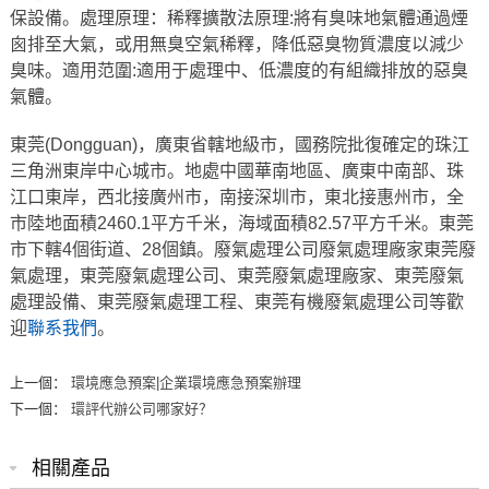
保設備。處理原理：稀釋擴散法原理:將有臭味地氣體通過煙
囪排至大氣，或用無臭空氣稀釋，降低惡臭物質濃度以減少
臭味。適用范圍:適用于處理中、低濃度的有組織排放的惡臭
氣體。
東莞(Dongguan)，廣東省轄地級市，國務院批復確定的珠江
三角洲東岸中心城市。地處中國華南地區、廣東中南部、珠
江口東岸，西北接廣州市，南接深圳市，東北接惠州市，全
市陸地面積2460.1平方千米，海域面積82.57平方千米。東莞
市下轄4個街道、28個鎮。廢氣處理公司廢氣處理廠家東莞廢
氣處理，東莞廢氣處理公司、東莞廢氣處理廠家、東莞廢氣
處理設備、東莞廢氣處理工程、東莞有機廢氣處理公司等歡
迎
聯系我們
。
上一個：
環境應急預案|企業環境應急預案辦理
下一個：
環評代辦公司哪家好？
相關產品