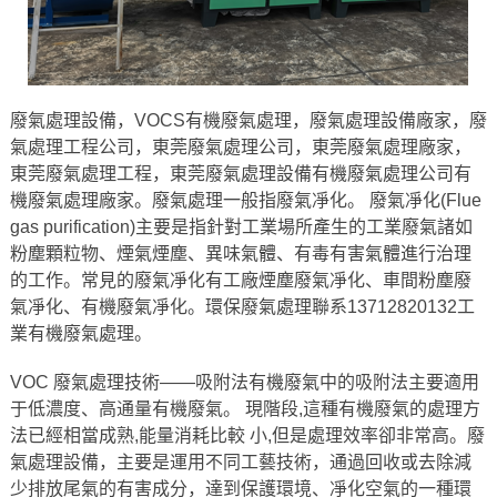
廢氣處理設備，VOCS有機廢氣處理，廢氣處理設備廠家，廢
氣處理工程公司，東莞廢氣處理公司，東莞廢氣處理廠家，
東莞廢氣處理工程，東莞廢氣處理設備有機廢氣處理公司有
機廢氣處理廠家。廢氣處理一般指廢氣凈化。 廢氣凈化(Flue
gas purification)主要是指針對工業場所產生的工業廢氣諸如
粉塵顆粒物、煙氣煙塵、異味氣體、有毒有害氣體進行治理
的工作。常見的廢氣凈化有工廠煙塵廢氣凈化、車間粉塵廢
氣凈化、有機廢氣凈化。環保廢氣處理聯系13712820132工
業有機廢氣處理。
VOC 廢氣處理技術——吸附法有機廢氣中的吸附法主要適用
于低濃度、高通量有機廢氣。 現階段,這種有機廢氣的處理方
法已經相當成熟,能量消耗比較 小,但是處理效率卻非常高。廢
氣處理設備，主要是運用不同工藝技術，通過回收或去除減
少排放尾氣的有害成分，達到保護環境、凈化空氣的一種環