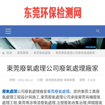
首頁
環保業務
東莞廢氣處理
東莞廢氣處理公司廢氣處理廠家
東莞廢氣處理公司廢氣處理廠家
時間：2022-06-12 分類：
東莞廢氣處理
/
環保新聞
瀏覽：219次
廢氣處理
公司廢氣處理廠家
東莞廢氣處理
。提供東莞工業廢
氣處理工程設計與施工,東莞廢氣處理公司承接東莞有機廢氣
處理工程,東莞噴涂噴漆廢氣處理,注塑廢氣收集治理,焊錫廢氣