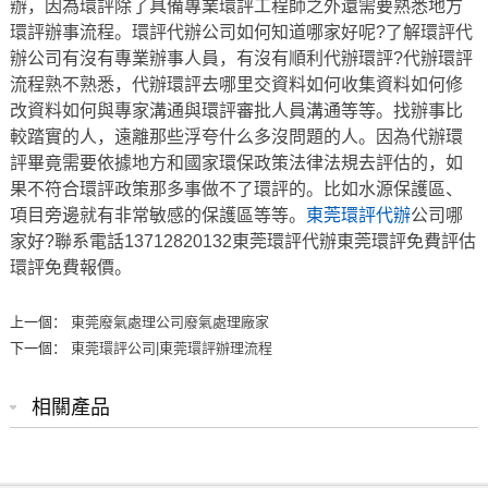
辦，因為環評除了具備專業環評工程師之外還需要熟悉地方
環評辦事流程。環評代辦公司如何知道哪家好呢?了解環評代
辦公司有沒有專業辦事人員，有沒有順利代辦環評?代辦環評
流程熟不熟悉，代辦環評去哪里交資料如何收集資料如何修
改資料如何與專家溝通與環評審批人員溝通等等。找辦事比
較踏實的人，遠離那些浮夸什么多沒問題的人。因為代辦環
評畢竟需要依據地方和國家環保政策法律法規去評估的，如
果不符合環評政策那多事做不了環評的。比如水源保護區、
項目旁邊就有非常敏感的保護區等等。
東莞環評代辦
公司哪
家好?聯系電話13712820132東莞環評代辦東莞環評免費評估
環評免費報價。
上一個：
東莞廢氣處理公司廢氣處理廠家
下一個：
東莞環評公司|東莞環評辦理流程
相關產品